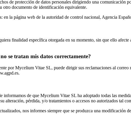
chos de protección de datos personales dirigiendo una comunicación por e
 otro documento de identificación equivalente.
s: en la página web de la autoridad de control nacional, Agencia Esp
lquiera finalidad específica otorgada en su momento, sin que ello afecte 
no se tratan mis datos correctamente?
mente por Mycelium Vitae SL, puede dirigir sus reclamaciones al correo
ww.agpd.es.
 le informamos de que Mycelium Vitae SL ha adoptado todas las medidas 
su alteración, pérdida, y/o tratamientos o accesos no autorizados tal com
ctualizados, nos informes siempre que se produzca una modificación d