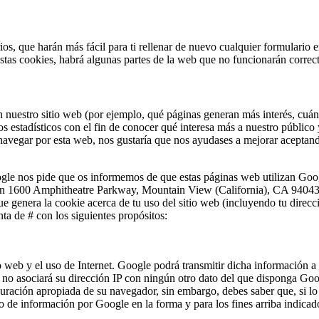
ios, que harán más fácil para ti rellenar de nuevo cualquier formulari
estas cookies, habrá algunas partes de la web que no funcionarán correc
nuestro sitio web (por ejemplo, qué páginas generan más interés, cuántas
tos estadísticos con el fin de conocer qué interesa más a nuestro públic
 navegar por esta web, nos gustaría que nos ayudases a mejorar aceptan
gle nos pide que os informemos de que estas páginas web utilizan Google
n 1600 Amphitheatre Parkway, Mountain View (California), CA 94043, 
ue genera la cookie acerca de tu uso del sitio web (incluyendo tu direc
a de # con los siguientes propósitos:
itio web y el uso de Internet. Google podrá transmitir dicha información a
no asociará su dirección IP con ningún otro dato del que disponga Goog
uración apropiada de su navegador, sin embargo, debes saber que, si lo h
ento de información por Google en la forma y para los fines arriba indicad