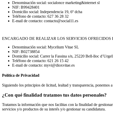
Denominación social
: socialonce marketing&internet sl
NIF
: B99428401
Domicilio social
: Independencia 19, 6º dcha
Teléfono de contacto
: 627 36 28 32
E-mail de contacto
: contacto@social11.es
ENCARGADO DE REALIZAR LOS SERVICIOS OFRECIDOS 
Denominación social
: Mycelium Vitae SL
NIF
: B02738854
Domicilio social
: Carrer la Fassina s/n, 25220 Bell-lloc d’Urge
Teléfono de contacto
: 621 26 15 42
E-mail de contacto
: myvi@dioxvitae.es
Política de Privacidad
Siguiendo los principios de licitud, lealtad y transparencia, ponemos a
¿Con qué finalidad tratamos tus datos personales?
Tratamos la información que nos facilitas con la finalidad de gestionar 
servicios y/o productos de su interés y/o gestionar su candidatura.