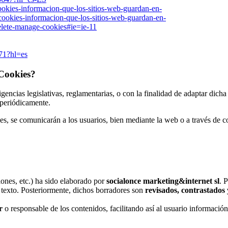
cookies-informacion-que-los-sitios-web-guardan-en-
b/cookies-informacion-que-los-sitios-web-guardan-en-
delete-manage-cookies#ie=ie-11
71?hl=es
 Cookies?
encias legislativas, reglamentarias, o con la finalidad de adaptar dicha 
 periódicamente.
s, se comunicarán a los usuarios, bien mediante la web o a través de cor
iones, etc.) ha sido elaborado por
socialonce marketing&internet sl
. 
texto. Posteriormente, dichos borradores son
revisados, contrastados 
r
o responsable de los contenidos, facilitando así al usuario información