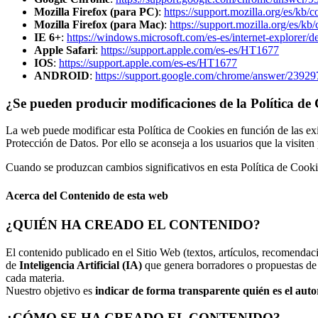
Mozilla Firefox (para PC)
:
https://support.mozilla.org/es/kb/
Mozilla Firefox (para Mac)
:
https://support.mozilla.org/es/k
IE 6+
:
https://windows.microsoft.com/es-es/internet-explorer/
Apple Safari
:
https://support.apple.com/es-es/HT1677
IOS
:
https://support.apple.com/es-es/HT1677
ANDROID
:
https://support.google.com/chrome/answer/23929
¿Se pueden producir modificaciones de la Política de
La web puede modificar esta Política de Cookies en función de las exig
Protección de Datos. Por ello se aconseja a los usuarios que la visiten
Cuando se produzcan cambios significativos en esta Política de Cookie
Acerca del Contenido de esta web
¿QUIÉN HA CREADO EL CONTENIDO?
El contenido publicado en el Sitio Web (textos, artículos, recomendac
de
Inteligencia Artificial (IA)
que genera borradores o propuestas de 
cada materia.
Nuestro objetivo es
indicar de forma transparente quién es el auto
¿CÓMO SE HA CREADO EL CONTENIDO?