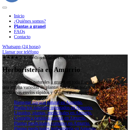
Inicio
¿Quiénes somos?
Plantas a granel
FAQs
Contacto
Whatsapp (24 horas)
Llamar por teléfono
★★★★✩ Remedios naturales en
Amurrio
Herboristería en Amurrio
Venta de plantas naturales
a granel en toda España
. Disponemos de
una amplia variedad de plantas de calidad para remedios naturales y
realizamos envíos rápidos y seguros a cualquier punto del país.
Bienestar integral natural en Amurrio.
Productos naturales orientados en Amurrio.
Líquidos, plantas, medicinales en Amurrio.
Cosmética botánica natural en Amurrio.
Plantas medicinales comunes en Amurrio.
Plantas medicinales herboristería en Amurrio.