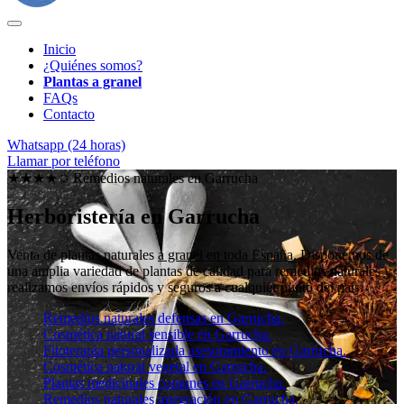
Inicio
¿Quiénes somos?
Plantas a granel
FAQs
Contacto
Whatsapp (24 horas)
Llamar por teléfono
★★★★✩ Remedios naturales en
Garrucha
Herboristería en Garrucha
Venta de plantas naturales
a granel en toda España
. Disponemos de
una amplia variedad de plantas de calidad para remedios naturales y
realizamos envíos rápidos y seguros a cualquier punto del país.
Remedios naturales defensas en Garrucha.
Cosmética natural sensible en Garrucha.
Fitoterapia personalizada asesoramiento en Garrucha.
Cosmética natural vegetal en Garrucha.
Plantas medicinales comunes en Garrucha.
Remedios naturales integración en Garrucha.