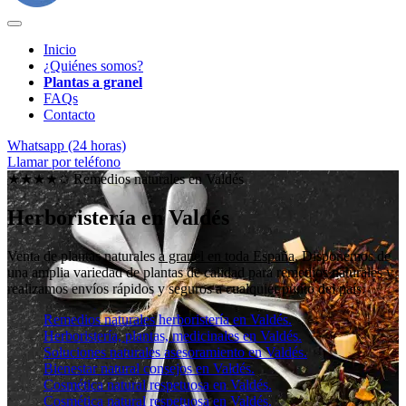
Inicio
¿Quiénes somos?
Plantas a granel
FAQs
Contacto
Whatsapp (24 horas)
Llamar por teléfono
★★★★✩ Remedios naturales en
Valdés
Herboristería en Valdés
Venta de plantas naturales
a granel en toda España
. Disponemos de
una amplia variedad de plantas de calidad para remedios naturales y
realizamos envíos rápidos y seguros a cualquier punto del país.
Remedios naturales herboristería en Valdés.
Herboristería, plantas, medicinales en Valdés.
Soluciones naturales asesoramiento en Valdés.
Bienestar natural consejos en Valdés.
Cosmética natural respetuosa en Valdés.
Cosmética natural respetuosa en Valdés.