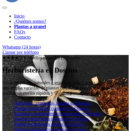
Inicio
¿Quiénes somos?
Plantas a granel
FAQs
Contacto
Whatsapp (24 horas)
Llamar por teléfono
★★★★✩ Remedios naturales en
Dosrius
Herboristería en Dosrius
Venta de plantas naturales
a granel en toda España
. Disponemos de
una amplia variedad de plantas de calidad para remedios naturales y
realizamos envíos rápidos y seguros a cualquier punto del país.
Herbolaria, productos, plantas en Dosrius.
Plantas medicinales comunes en Dosrius.
Infusiones herboristería preparación en Dosrius.
Plantas medicinales comunes en Dosrius.
Plantas medicinales diarias en Dosrius.
Plantas medicinales asesoría en Dosrius.