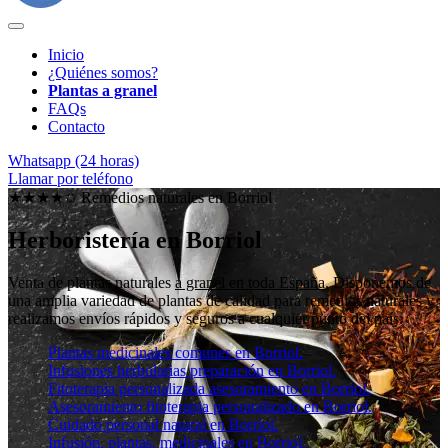
Inicio
¿Quiénes somos?
Plantas a granel
FAQs
Contacto
Whatsapp (24 horas)
Llamar por teléfono
★★★★✩ Remedios naturales en
Borriol
Herboristería en Borriol
Venta de plantas naturales
a granel en toda España
. Disponemos de
una amplia variedad de plantas de calidad para remedios naturales y
realizamos envíos rápidos y seguros a cualquier punto del país.
Plantas medicinales comunes en Borriol.
Infusiones herbolarias preparación en Borriol.
Fitoterapia personalizada asesoramiento en Borriol.
Asesoramiento fitoterapia personalizado en Borriol.
Cuidado personal natural en Borriol.
Infusión, plantas, medicinales en Borriol.