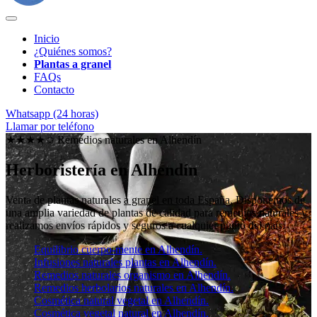
Inicio
¿Quiénes somos?
Plantas a granel
FAQs
Contacto
Whatsapp (24 horas)
Llamar por teléfono
★★★★✩ Remedios naturales en
Alhendín
Herboristería en Alhendín
Venta de plantas naturales
a granel en toda España
. Disponemos de
una amplia variedad de plantas de calidad para remedios naturales y
realizamos envíos rápidos y seguros a cualquier punto del país.
Equilibrio cuerpo-mente en Alhendín.
Infusiones naturales plantas en Alhendín.
Remedios naturales organismo en Alhendín.
Remedios herbolarios naturales en Alhendín.
Cosmética natural vegetal en Alhendín.
Cosmética vegetal natural en Alhendín.