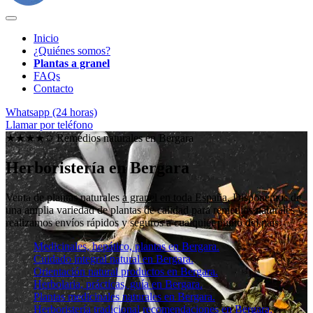
Inicio
¿Quiénes somos?
Plantas a granel
FAQs
Contacto
Whatsapp (24 horas)
Llamar por teléfono
★★★★✩ Remedios naturales en
Bergara
Herboristería en Bergara
Venta de plantas naturales
a granel en toda España
. Disponemos de
una amplia variedad de plantas de calidad para remedios naturales y
realizamos envíos rápidos y seguros a cualquier punto del país.
Medicinales, hepático, plantas en Bergara.
Cuidado integral natural en Bergara.
Orientación natural productos en Bergara.
Herbolaria, prácticas, guía en Bergara.
Plantas medicinales naturales en Bergara.
Herboristería tradicional recomendaciones en Bergara.