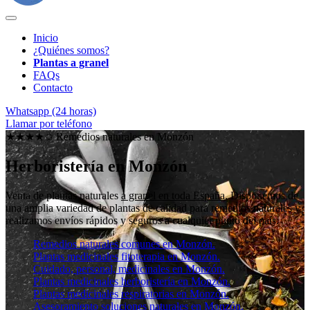
Inicio
¿Quiénes somos?
Plantas a granel
FAQs
Contacto
Whatsapp (24 horas)
Llamar por teléfono
★★★★✩ Remedios naturales en
Monzón
Herboristería en Monzón
Venta de plantas naturales
a granel en toda España
. Disponemos de
una amplia variedad de plantas de calidad para remedios naturales y
realizamos envíos rápidos y seguros a cualquier punto del país.
Remedios naturales comunes en Monzón.
Plantas medicinales fitoterapia en Monzón.
Cuidado, personal, medicinales en Monzón.
Plantas medicinales herboristería en Monzón.
Plantas medicinales respiratorias en Monzón.
Asesoramiento soluciones naturales en Monzón.