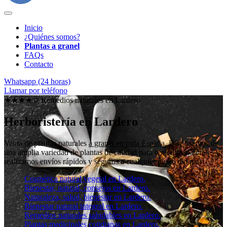
Inicio
¿Quiénes somos?
Plantas a granel
FAQs
Contacto
Whatsapp (24 horas)
Llamar por teléfono
★★★★✩ Remedios naturales en
Lardero
Herboristería en Lardero
Venta de plantas naturales
a granel en toda España
. Disponemos de
una amplia variedad de plantas de calidad para remedios naturales y
realizamos envíos rápidos y seguros a cualquier punto del país.
Cosmética natural vegetal en Lardero.
Bienestar, natural, consejos en Lardero.
Naturaleza, salud, bienestar en Lardero.
Bienestar natural integral en Lardero.
Remedios naturales saludables en Lardero.
Plantas medicinales cotidianas en Lardero.