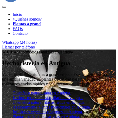
Inicio
¿Quiénes somos?
Plantas a granel
FAQs
Contacto
Whatsapp (24 horas)
Llamar por teléfono
★★★★✩ Remedios naturales en
Antigua
Herboristería en Antigua
Venta de plantas naturales
a granel en toda España
. Disponemos de
una amplia variedad de plantas de calidad para remedios naturales y
realizamos envíos rápidos y seguros a cualquier punto del país.
Cosmética natural sana en Antigua.
Herboristería, bienestar, diario en Antigua.
Cosmética natural fitocosmética en Antigua.
Asesoramiento plantas medicinales en Antigua.
Infusiones vegetales relajantes en Antigua.
Plantas medicinales variadas en Antigua.