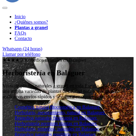
Inicio
¿Quiénes somos?
Plantas a granel
FAQs
Contacto
Whatsapp (24 horas)
Llamar por teléfono
★★★★✩ Remedios naturales en
Balaguer
Herboristería en Balaguer
Venta de plantas naturales
a granel en toda España
. Disponemos de
una amplia variedad de plantas de calidad para remedios naturales y
realizamos envíos rápidos y seguros a cualquier punto del país.
Cosmética natural fitocosmética en Balaguer.
Herbolario, asesoramiento, natural en Balaguer.
Remedios naturales fitoterapia en Balaguer.
Herboristería premium plantas en Balaguer.
Herbolario, remedios, naturales en Balaguer.
Remedios naturales equilibrio en Balaguer.