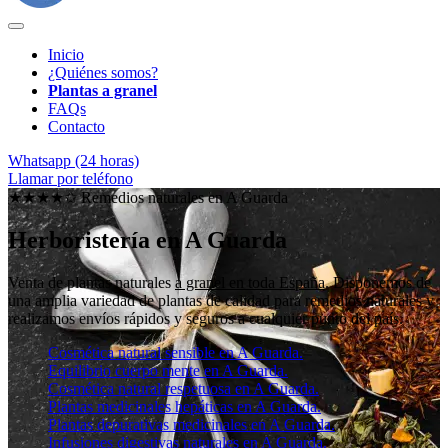
Inicio
¿Quiénes somos?
Plantas a granel
FAQs
Contacto
Whatsapp (24 horas)
Llamar por teléfono
★★★★✩ Remedios naturales en
A Guarda
Herboristería en A Guarda
Venta de plantas naturales
a granel en toda España
. Disponemos de
una amplia variedad de plantas de calidad para remedios naturales y
realizamos envíos rápidos y seguros a cualquier punto del país.
Cosmética natural sensible en A Guarda.
Equilibrio cuerpo mente en A Guarda.
Cosmética natural respetuosa en A Guarda.
Plantas medicinales hepáticas en A Guarda.
Plantas depurativas medicinales en A Guarda.
Infusiones digestivas naturales en A Guarda.