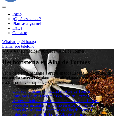
Inicio
¿Quiénes somos?
Plantas a granel
FAQs
Contacto
Whatsapp (24 horas)
Llamar por teléfono
★★★★✩ Remedios naturales en
Alba de Tormes
Herboristería en Alba de Tormes
Venta de plantas naturales
a granel en toda España
. Disponemos de
una amplia variedad de plantas de calidad para remedios naturales y
realizamos envíos rápidos y seguros a cualquier punto del país.
Cuidado, organismo, natural en Alba de Tormes.
Infusiones diarias vegetales en Alba de Tormes.
Bienestar holístico asesoramiento en Alba de Tormes.
Productos naturales herbolario en Alba de Tormes.
Remedios naturales descanso en Alba de Tormes.
Infusiones plantas diarias en Alba de Tormes.