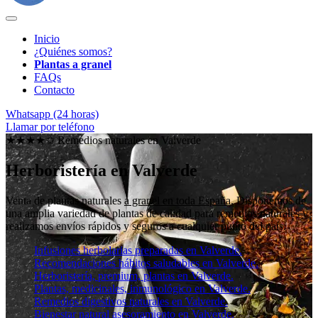
Inicio
¿Quiénes somos?
Plantas a granel
FAQs
Contacto
Whatsapp (24 horas)
Llamar por teléfono
★★★★✩ Remedios naturales en
Valverde
Herboristería en Valverde
Venta de plantas naturales
a granel en toda España
. Disponemos de
una amplia variedad de plantas de calidad para remedios naturales y
realizamos envíos rápidos y seguros a cualquier punto del país.
Infusiones herbolarias preparadas en Valverde.
Recomendaciones hábitos saludables en Valverde.
Herboristería, premium, plantas en Valverde.
Plantas, medicinales, inmunológico en Valverde.
Remedios digestivos naturales en Valverde.
Bienestar natural asesoramiento en Valverde.