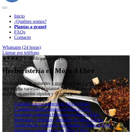
Inicio
¿Quiénes somos?
Plantas a granel
FAQs
Contacto
Whatsapp (24 horas)
Llamar por teléfono
★★★★✩ Remedios naturales en
Móra d Ebre
Herboristería en Móra d Ebre
Venta de plantas naturales
a granel en toda España
. Disponemos de
una amplia variedad de plantas de calidad para remedios naturales y
realizamos envíos rápidos y seguros a cualquier punto del país.
Cuidado natural integral en Móra d Ebre.
Cosmética planta natural en Móra d Ebre.
Infusiones naturales bienestar en Móra d Ebre.
Herbolario, remedios, naturales en Móra d Ebre.
Herboristería, remedios, ancestrales en Móra d Ebre.
Infusiones plantas secas en Móra d Ebre.