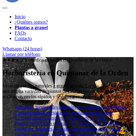
Inicio
¿Quiénes somos?
Plantas a granel
FAQs
Contacto
Whatsapp (24 horas)
Llamar por teléfono
★★★★✩ Remedios naturales en
Quintanar de la Orden
Herboristería en Quintanar de la Orden
Venta de plantas naturales
a granel en toda España
. Disponemos de
una amplia variedad de plantas de calidad para remedios naturales y
realizamos envíos rápidos y seguros a cualquier punto del país.
Infusiones medicinales naturales en Quintanar de la Orden.
Cuidado natural personal en Quintanar de la Orden.
Cuidado diario natural en Quintanar de la Orden.
Plantas medicinales naturales en Quintanar de la Orden.
Productos vegetales naturales en Quintanar de la Orden.
Hábitos saludables naturales en Quintanar de la Orden.