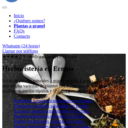
Inicio
¿Quiénes somos?
Plantas a granel
FAQs
Contacto
Whatsapp (24 horas)
Llamar por teléfono
★★★★✩ Remedios naturales en
Ermua
Herboristería en Ermua
Venta de plantas naturales
a granel en toda España
. Disponemos de
una amplia variedad de plantas de calidad para remedios naturales y
realizamos envíos rápidos y seguros a cualquier punto del país.
Remedios naturales tradicionales en Ermua.
Infusiones naturales saludables en Ermua.
Extractos naturales medicinales en Ermua.
Plantas medicinales naturales en Ermua.
Plantas medicinales variadas en Ermua.
Plantas medicinales circulatorias en Ermua.