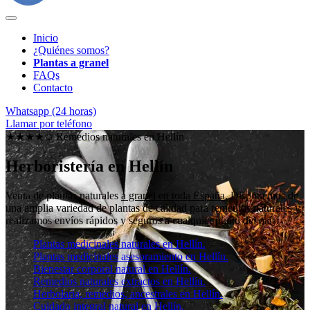
Inicio
¿Quiénes somos?
Plantas a granel
FAQs
Contacto
Whatsapp (24 horas)
Llamar por teléfono
★★★★✩ Remedios naturales en
Hellín
Herboristería en Hellín
Venta de plantas naturales
a granel en toda España
. Disponemos de
una amplia variedad de plantas de calidad para remedios naturales y
realizamos envíos rápidos y seguros a cualquier punto del país.
Plantas medicinales naturales en Hellín.
Plantas medicinales asesoramiento en Hellín.
Bienestar corporal natural en Hellín.
Remedios naturales extractos en Hellín.
Herbolaria, remedios, ancestrales en Hellín.
Cuidado integral natural en Hellín.