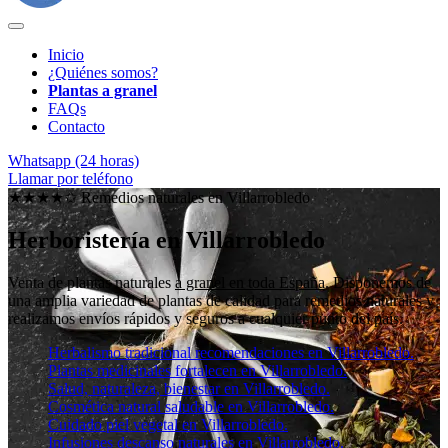
Inicio
¿Quiénes somos?
Plantas a granel
FAQs
Contacto
Whatsapp (24 horas)
Llamar por teléfono
★★★★✩ Remedios naturales en
Villarrobledo
Herboristería en Villarrobledo
Venta de plantas naturales
a granel en toda España
. Disponemos de
una amplia variedad de plantas de calidad para remedios naturales y
realizamos envíos rápidos y seguros a cualquier punto del país.
Herbalismo tradicional recomendaciones en Villarrobledo.
Plantas medicinales fortalecen en Villarrobledo.
Salud, naturaleza, bienestar en Villarrobledo.
Cosmética natural saludable en Villarrobledo.
Cuidado piel vegetal en Villarrobledo.
Infusiones descanso naturales en Villarrobledo.