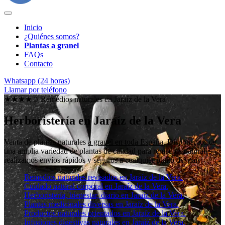
Inicio
¿Quiénes somos?
Plantas a granel
FAQs
Contacto
Whatsapp (24 horas)
Llamar por teléfono
★★★★✩ Remedios naturales en
Jaraíz de la Vera
Herboristería en Jaraíz de la Vera
Venta de plantas naturales
a granel en toda España
. Disponemos de
una amplia variedad de plantas de calidad para remedios naturales y
realizamos envíos rápidos y seguros a cualquier punto del país.
Remedios naturales revisados en Jaraíz de la Vera.
Cuidado natural corporal en Jaraíz de la Vera.
Herboristería, bienestar, diario en Jaraíz de la Vera.
Plantas medicinales diversas en Jaraíz de la Vera.
Productos naturales orientados en Jaraíz de la Vera.
Infusiones digestivas naturales en Jaraíz de la Vera.