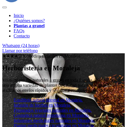
Inicio
¿Quiénes somos?
Plantas a granel
FAQs
Contacto
Whatsapp (24 horas)
Llamar por teléfono
★★★★✩ Remedios naturales en
Moraleja
Herboristería en Moraleja
Venta de plantas naturales
a granel en toda España
. Disponemos de
una amplia variedad de plantas de calidad para remedios naturales y
realizamos envíos rápidos y seguros a cualquier punto del país.
Equilibrio natural integral en Moraleja.
Infusión de hierbas en Moraleja.
Preparados vegetales naturales en Moraleja.
Cosmética natural respetuosa en Moraleja.
Infusiones medicinales naturales en Moraleja.
Plantas medicinales circulatorias en Moraleja.