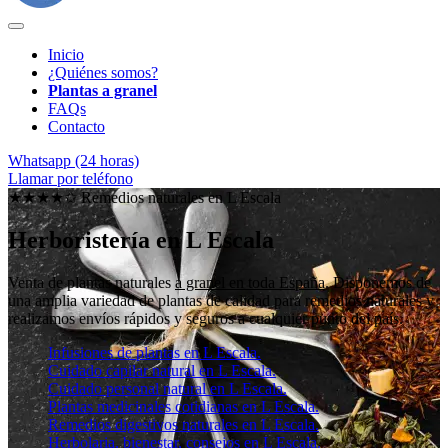
Inicio
¿Quiénes somos?
Plantas a granel
FAQs
Contacto
Whatsapp (24 horas)
Llamar por teléfono
★★★★✩ Remedios naturales en
L Escala
Herboristería en L Escala
Venta de plantas naturales
a granel en toda España
. Disponemos de
una amplia variedad de plantas de calidad para remedios naturales y
realizamos envíos rápidos y seguros a cualquier punto del país.
Infusiones de plantas en L Escala.
Cuidado capilar natural en L Escala.
Cuidado personal natural en L Escala.
Plantas medicinales cotidianas en L Escala.
Remedios digestivos naturales en L Escala.
Herbolaria, bienestar, consejos en L Escala.