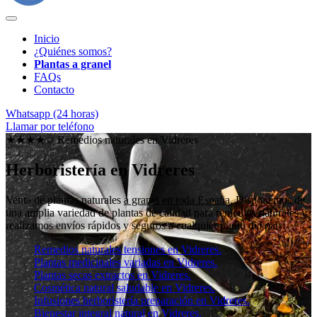
Inicio
¿Quiénes somos?
Plantas a granel
FAQs
Contacto
Whatsapp (24 horas)
Llamar por teléfono
★★★★✩ Remedios naturales en
Vidreres
Herboristería en Vidreres
Venta de plantas naturales
a granel en toda España
. Disponemos de
una amplia variedad de plantas de calidad para remedios naturales y
realizamos envíos rápidos y seguros a cualquier punto del país.
Remedios naturales tensiones en Vidreres.
Plantas medicinales variadas en Vidreres.
Plantas secas extractos en Vidreres.
Cosmética natural saludable en Vidreres.
Infusiones herboristería preparación en Vidreres.
Bienestar integral natural en Vidreres.