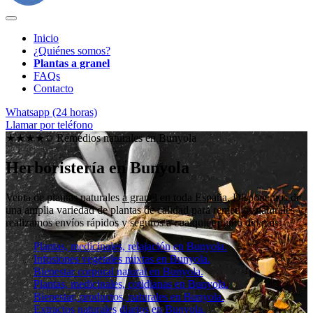
Inicio
¿Quiénes somos?
Plantas a granel
FAQs
Contacto
Whatsapp (24 horas)
Llamar por teléfono
★★★★✩ Remedios naturales en
Bunyola
Herboristería en Bunyola
Venta de plantas naturales
a granel en toda España
. Disponemos de
una amplia variedad de plantas de calidad para remedios naturales y
realizamos envíos rápidos y seguros a cualquier punto del país.
Plantas, medicinales, relajación en Bunyola.
Infusiones vegetales mixtas en Bunyola.
Bienestar corporal natural en Bunyola.
Plantas, medicinales, cotidianas en Bunyola.
Bienestar, productos, naturales en Bunyola.
Extractos naturales diarios en Bunyola.