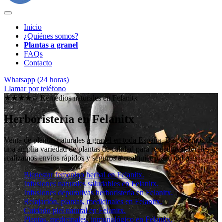
Inicio
¿Quiénes somos?
Plantas a granel
FAQs
Contacto
Whatsapp (24 horas)
Llamar por teléfono
★★★★✩ Remedios naturales en
Felanitx
Herboristería en Felanitx
Venta de plantas naturales
a granel en toda España
. Disponemos de
una amplia variedad de plantas de calidad para remedios naturales y
realizamos envíos rápidos y seguros a cualquier punto del país.
Bienestar femenino herbal en Felanitx.
Infusiones naturales saludables en Felanitx.
Infusiones depurativas herboristería en Felanitx.
Relajación, plantas, medicinales en Felanitx.
Cuidado piel natural en Felanitx.
Plantas, medicinales, inmunológico en Felanitx.