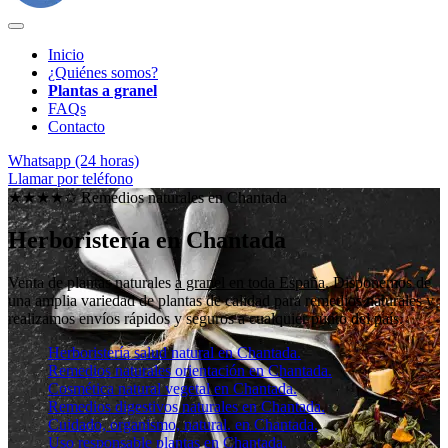
Inicio
¿Quiénes somos?
Plantas a granel
FAQs
Contacto
Whatsapp (24 horas)
Llamar por teléfono
★★★★✩ Remedios naturales en
Chantada
Herboristería en Chantada
Venta de plantas naturales
a granel en toda España
. Disponemos de
una amplia variedad de plantas de calidad para remedios naturales y
realizamos envíos rápidos y seguros a cualquier punto del país.
Herboristería salud natural en Chantada.
Remedios naturales orientación en Chantada.
Cosmética natural vegetal en Chantada.
Remedios digestivos naturales en Chantada.
Cuidado, organismo, natural. en Chantada.
Uso responsable plantas en Chantada.