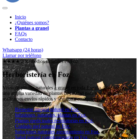
Inicio
¿Quiénes somos?
Plantas a granel
FAQs
Contacto
Whatsapp (24 horas)
Llamar por teléfono
★★★★✩ Remedios naturales en
Foz
Herboristería en Foz
Venta de plantas naturales
a granel en toda España
. Disponemos de
una amplia variedad de plantas de calidad para remedios naturales y
realizamos envíos rápidos y seguros a cualquier punto del país.
Bienestar integral natural en Foz.
Infusiones, naturales, plantas en Foz.
Plantas medicinales respiratorias en Foz.
Cuidado piel natural en Foz.
Soluciones naturales asesoramiento en Foz.
Salud natural complementaria en Foz.