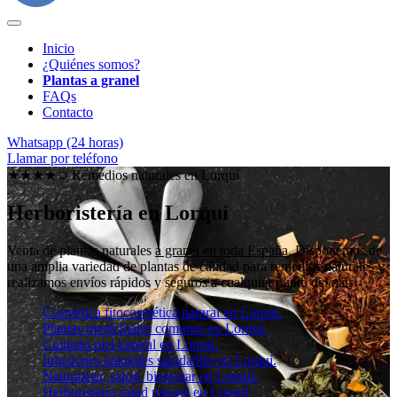
Inicio
¿Quiénes somos?
Plantas a granel
FAQs
Contacto
Whatsapp (24 horas)
Llamar por teléfono
★★★★✩ Remedios naturales en
Lorquí
Herboristería en Lorquí
Venta de plantas naturales
a granel en toda España
. Disponemos de
una amplia variedad de plantas de calidad para remedios naturales y
realizamos envíos rápidos y seguros a cualquier punto del país.
Cosmética fitocosmética natural en Lorquí.
Plantas medicinales comunes en Lorquí.
Cuidado piel natural en Lorquí.
Infusiones naturales saludables en Lorquí.
Naturaleza, salud, bienestar en Lorquí.
Herboristería salud natural en Lorquí.