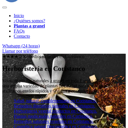
Inicio
¿Quiénes somos?
Plantas a granel
FAQs
Contacto
Whatsapp (24 horas)
Llamar por teléfono
★★★★✩ Remedios naturales en
Coristanco
Herboristería en Coristanco
Venta de plantas naturales
a granel en toda España
. Disponemos de
una amplia variedad de plantas de calidad para remedios naturales y
realizamos envíos rápidos y seguros a cualquier punto del país.
Salud, natural, complementaria en Coristanco.
Remedios digestivos naturales en Coristanco.
Herboristería vegetal productos en Coristanco.
Plantas medicinales naturales en Coristanco.
Remedios naturales vegetales en Coristanco.
Cosmética natural fitocosmética en Coristanco.