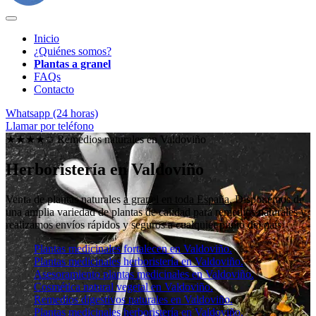
Inicio
¿Quiénes somos?
Plantas a granel
FAQs
Contacto
Whatsapp (24 horas)
Llamar por teléfono
★★★★✩ Remedios naturales en
Valdoviño
Herboristería en Valdoviño
Venta de plantas naturales
a granel en toda España
. Disponemos de
una amplia variedad de plantas de calidad para remedios naturales y
realizamos envíos rápidos y seguros a cualquier punto del país.
Plantas medicinales fortalecen en Valdoviño.
Plantas medicinales herboristería en Valdoviño.
Asesoramiento plantas medicinales en Valdoviño.
Cosmética natural vegetal en Valdoviño.
Remedios digestivos naturales en Valdoviño.
Plantas medicinales herboristería en Valdoviño.