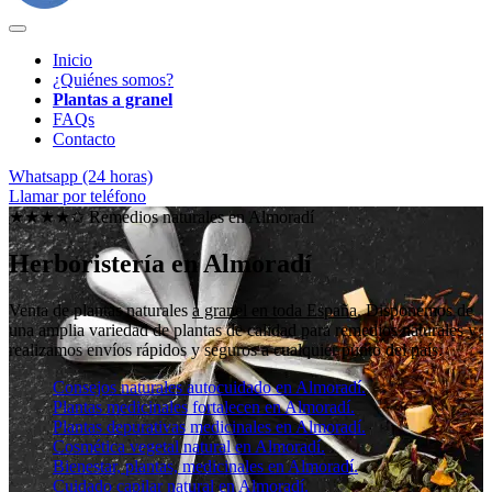
Inicio
¿Quiénes somos?
Plantas a granel
FAQs
Contacto
Whatsapp (24 horas)
Llamar por teléfono
★★★★✩ Remedios naturales en
Almoradí
Herboristería en Almoradí
Venta de plantas naturales
a granel en toda España
. Disponemos de
una amplia variedad de plantas de calidad para remedios naturales y
realizamos envíos rápidos y seguros a cualquier punto del país.
Consejos naturales autocuidado en Almoradí.
Plantas medicinales fortalecen en Almoradí.
Plantas depurativas medicinales en Almoradí.
Cosmética vegetal natural en Almoradí.
Bienestar, plantas, medicinales en Almoradí.
Cuidado capilar natural en Almoradí.