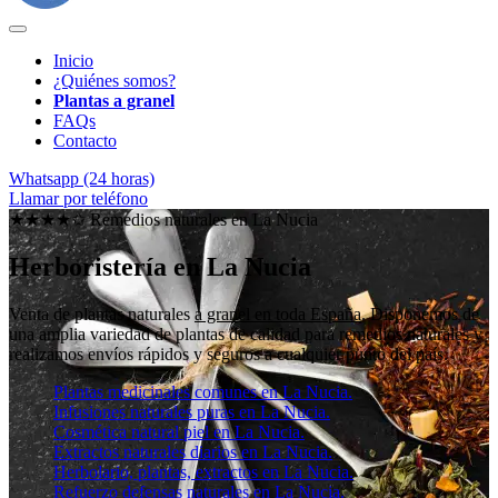
Inicio
¿Quiénes somos?
Plantas a granel
FAQs
Contacto
Whatsapp (24 horas)
Llamar por teléfono
★★★★✩ Remedios naturales en
La Nucia
Herboristería en La Nucia
Venta de plantas naturales
a granel en toda España
. Disponemos de
una amplia variedad de plantas de calidad para remedios naturales y
realizamos envíos rápidos y seguros a cualquier punto del país.
Plantas medicinales comunes en La Nucia.
Infusiones naturales puras en La Nucia.
Cosmética natural piel en La Nucia.
Extractos naturales diarios en La Nucia.
Herbolario, plantas, extractos en La Nucia.
Refuerzo defensas naturales en La Nucia.