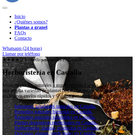
Inicio
¿Quiénes somos?
Plantas a granel
FAQs
Contacto
Whatsapp (24 horas)
Llamar por teléfono
★★★★✩ Remedios naturales en
Castalla
Herboristería en Castalla
Venta de plantas naturales
a granel en toda España
. Disponemos de
una amplia variedad de plantas de calidad para remedios naturales y
realizamos envíos rápidos y seguros a cualquier punto del país.
Infusiones saludables naturales en Castalla.
Remedios naturales bienestar en Castalla.
Remedios naturales saludables en Castalla.
Plantas depurativas medicinales en Castalla.
Herboristería, plantas, productos en Castalla.
Descanso, plantas, medicinales en Castalla.