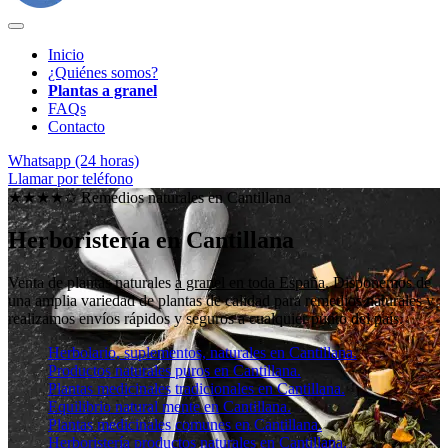
Inicio
¿Quiénes somos?
Plantas a granel
FAQs
Contacto
Whatsapp (24 horas)
Llamar por teléfono
★★★★✩ Remedios naturales en
Cantillana
Herboristería en Cantillana
Venta de plantas naturales
a granel en toda España
. Disponemos de
una amplia variedad de plantas de calidad para remedios naturales y
realizamos envíos rápidos y seguros a cualquier punto del país.
Herbolario, suplementos, naturales en Cantillana.
Productos naturales puros en Cantillana.
Plantas medicinales tradicionales en Cantillana.
Equilibrio natural mente en Cantillana.
Plantas medicinales comunes en Cantillana.
Herboristería productos naturales en Cantillana.