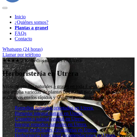
Inicio
¿Quiénes somos?
Plantas a granel
FAQs
Contacto
Whatsapp (24 horas)
Llamar por teléfono
★★★★✩ Remedios naturales en
Utrera
Herboristería en Utrera
Venta de plantas naturales
a granel en toda España
. Disponemos de
una amplia variedad de plantas de calidad para remedios naturales y
realizamos envíos rápidos y seguros a cualquier punto del país.
Remedios naturales orientados en Utrera.
Bienestar integral natural en Utrera.
Cosmética natural vegetal en Utrera.
Integrar remedios naturales en Utrera.
Plantas medicinales circulatorias en Utrera.
Herboristería tradicional recomendaciones en Utrera.