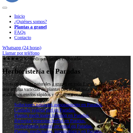
Inicio
¿Quiénes somos?
Plantas a granel
FAQs
Contacto
Whatsapp (24 horas)
Llamar por teléfono
★★★★✩ Remedios naturales en
Paradas
Herboristería en Paradas
Venta de plantas naturales
a granel en toda España
. Disponemos de
una amplia variedad de plantas de calidad para remedios naturales y
realizamos envíos rápidos y seguros a cualquier punto del país.
Soluciones naturales asesoramiento en Paradas.
Cuidado vegetal piel en Paradas.
Plantas medicinales infusión en Paradas.
Bienestar femenino herbal en Paradas.
Herboristería natural ancestral en Paradas.
Plantas, medicinales, inmunológico en Paradas.