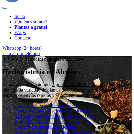
Inicio
¿Quiénes somos?
Plantas a granel
FAQs
Contacto
Whatsapp (24 horas)
Llamar por teléfono
★★★★✩ Remedios naturales en
Alcàsser
Herboristería en Alcàsser
Venta de plantas naturales
a granel en toda España
. Disponemos de
una amplia variedad de plantas de calidad para remedios naturales y
realizamos envíos rápidos y seguros a cualquier punto del país.
Cuidado piel vegetal en Alcàsser.
Cosmética, natural, sensible en Alcàsser.
Remedios naturales digestivos en Alcàsser.
Remedios naturales bienestar en Alcàsser.
Cuidado piel natural en Alcàsser.
Remedios naturales descanso en Alcàsser.