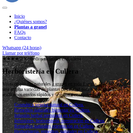
Inicio
¿Quiénes somos?
Plantas a granel
FAQs
Contacto
Whatsapp (24 horas)
Llamar por teléfono
★★★★✩ Remedios naturales en
Cullera
Herboristería en Cullera
Venta de plantas naturales
a granel en toda España
. Disponemos de
una amplia variedad de plantas de calidad para remedios naturales y
realizamos envíos rápidos y seguros a cualquier punto del país.
Cosmética vegetal natural en Cullera.
Remedios naturales bienestar en Cullera.
Infusión herbal preparada en Cullera.
Infusiones, herboristería, preparación en Cullera.
Remedios naturales orientación en Cullera.
Herboristería, remedios, naturales en Cullera.