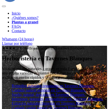
Inicio
¿Quiénes somos?
Plantas a granel
FAQs
Contacto
Whatsapp (24 horas)
Llamar por teléfono
★★★★✩ Remedios naturales en
Tavernes Blanques
Herboristería en Tavernes Blanques
Venta de plantas naturales
a granel en toda España
. Disponemos de
una amplia variedad de plantas de calidad para remedios naturales y
realizamos envíos rápidos y seguros a cualquier punto del país.
Remedios naturales organismo en Tavernes Blanques.
Cuidado natural personal en Tavernes Blanques.
Sueño, natural, descanso en Tavernes Blanques.
Infusiones, naturales, personalizadas en Tavernes Blanques.
Extractos naturales bienestar en Tavernes Blanques.
Cuidado capilar natural en Tavernes Blanques.