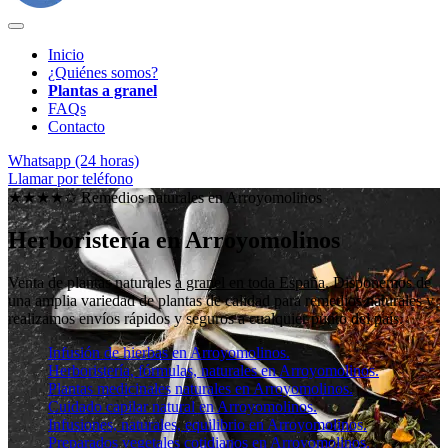
Inicio
¿Quiénes somos?
Plantas a granel
FAQs
Contacto
Whatsapp (24 horas)
Llamar por teléfono
★★★★✩ Remedios naturales en
Arroyomolinos
Herboristería en Arroyomolinos
Venta de plantas naturales
a granel en toda España
. Disponemos de
una amplia variedad de plantas de calidad para remedios naturales y
realizamos envíos rápidos y seguros a cualquier punto del país.
Infusión de hierbas en Arroyomolinos.
Herboristería, fórmulas, naturales en Arroyomolinos.
Plantas medicinales naturales en Arroyomolinos.
Cuidado capilar natural en Arroyomolinos.
Infusiones, naturales, equilibrio en Arroyomolinos.
Preparados vegetales cotidianos en Arroyomolinos.