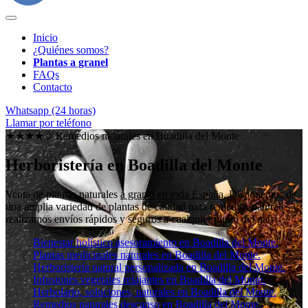
Inicio
¿Quiénes somos?
Plantas a granel
FAQs
Contacto
Whatsapp (24 horas)
Llamar por teléfono
★★★★✩ Remedios naturales en
Boadilla del Monte
Herboristería en Boadilla del Monte
Venta de plantas naturales
a granel en toda España
. Disponemos de
una amplia variedad de plantas de calidad para remedios naturales y
realizamos envíos rápidos y seguros a cualquier punto del país.
Bienestar holístico asesoramiento en Boadilla del Monte.
Plantas medicinales naturales en Boadilla del Monte.
Herboristería natural personalizada en Boadilla del Monte.
Infusiones vegetales relajantes en Boadilla del Monte.
Herbolario, soluciones, naturales en Boadilla del Monte.
Remedios naturales descanso en Boadilla del Monte.