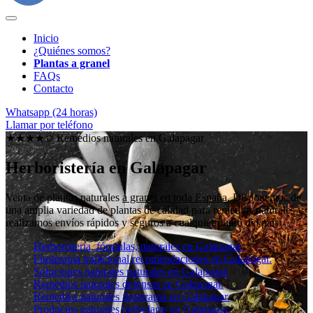
Inicio
¿Quiénes somos?
Plantas a granel
FAQs
Contacto
Whatsapp (24 horas)
Llamar por teléfono
★★★★✩ Remedios naturales en
Galapagar
Herboristería en Galapagar
Venta de plantas naturales
a granel en toda España
. Disponemos de
una amplia variedad de plantas de calidad para remedios naturales y
realizamos envíos rápidos y seguros a cualquier punto del país.
Herboristería, fórmulas, naturales en Galapagar.
Fitoterapia tradicional recomendaciones en Galapagar.
Soluciones naturales naturales en Galapagar.
Remedios naturales defensas en Galapagar.
Remedios naturales fitoterapia en Galapagar.
Productos naturales herbolario en Galapagar.