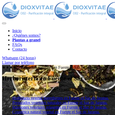
Inicio
¿Quiénes somos?
Plantas a granel
FAQs
Contacto
Whatsapp (24 horas)
Llamar por teléfono
★★★★✩ Remedios naturales en
Fuente el Saz de Jarama
Herboristería en Fuente el Saz de Jarama
Venta de plantas naturales
a granel en toda España
. Disponemos de una
Herbolario vegetal ingredientes en Fuente el Saz de Jarama.
Preparados vegetales naturales en Fuente el Saz de Jarama.
Infusiones vegetales relajantes en Fuente el Saz de Jarama.
Cosmética natural vegetal en Fuente el Saz de Jarama.