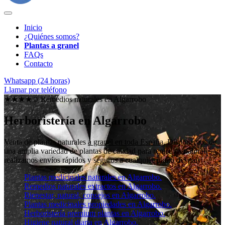
Inicio
¿Quiénes somos?
Plantas a granel
FAQs
Contacto
Whatsapp (24 horas)
Llamar por teléfono
★★★★✩ Remedios naturales en
Algarrobo
Herboristería en Algarrobo
Venta de plantas naturales
a granel en toda España
. Disponemos de
una amplia variedad de plantas de calidad para remedios naturales y
realizamos envíos rápidos y seguros a cualquier punto del país.
Plantas medicinales naturales en Algarrobo.
Remedios naturales extractos en Algarrobo.
Bienestar, natural, consejos en Algarrobo.
Plantas medicinales propiedades en Algarrobo.
Herboristería premium plantas en Algarrobo.
Higiene natural diaria en Algarrobo.