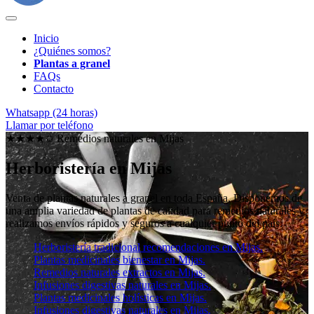
Inicio
¿Quiénes somos?
Plantas a granel
FAQs
Contacto
Whatsapp (24 horas)
Llamar por teléfono
★★★★✩ Remedios naturales en
Mijas
Herboristería en Mijas
Venta de plantas naturales
a granel en toda España
. Disponemos de
una amplia variedad de plantas de calidad para remedios naturales y
realizamos envíos rápidos y seguros a cualquier punto del país.
Herboristería tradicional recomendaciones en Mijas.
Plantas medicinales bienestar en Mijas.
Remedios naturales extractos en Mijas.
Infusiones digestivas naturales en Mijas.
Plantas medicinales holísticas en Mijas.
Infusiones digestivas naturales en Mijas.