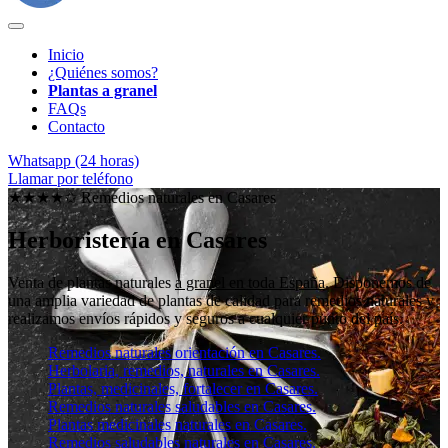
Inicio
¿Quiénes somos?
Plantas a granel
FAQs
Contacto
Whatsapp (24 horas)
Llamar por teléfono
★★★★✩ Remedios naturales en
Casares
Herboristería en Casares
Venta de plantas naturales
a granel en toda España
. Disponemos de
una amplia variedad de plantas de calidad para remedios naturales y
realizamos envíos rápidos y seguros a cualquier punto del país.
Remedios naturales orientación en Casares.
Herbolaria, remedios, naturales en Casares.
Plantas, medicinales, fortalecer en Casares.
Remedios naturales saludables en Casares.
Plantas medicinales naturales en Casares.
Remedios saludables naturales en Casares.