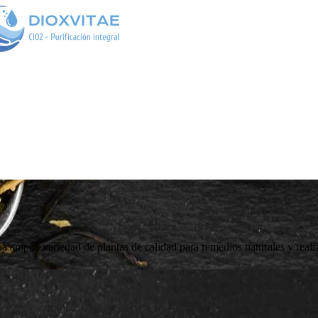
 amplia variedad de plantas de calidad para remedios naturales y reali