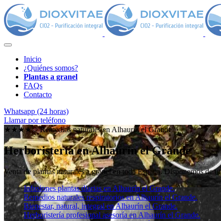
Inicio
¿Quiénes somos?
Plantas a granel
FAQs
Contacto
Whatsapp (24 horas)
Llamar por teléfono
★★★★✩ Remedios naturales en
Alhaurín el Grande
Herboristería en Alhaurín el Grande
Venta de plantas naturales
a granel en toda España
. Disponemos de una
Infusiones plantas diarias en Alhaurín el Grande.
Remedios naturales respiratorios en Alhaurín el Grande.
Bienestar, natural, integral en Alhaurín el Grande.
Herboristería profesional asesoría en Alhaurín el Grande.